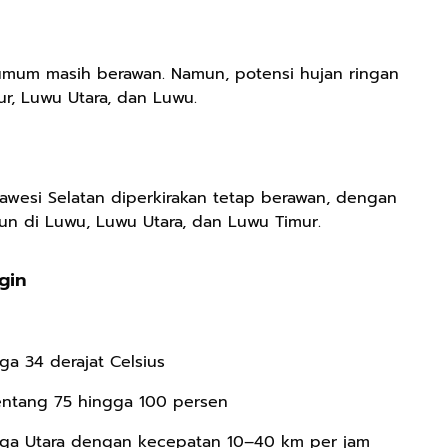
a umum masih
berawan
. Namun,
potensi hujan ringan
r, Luwu Utara, dan Luwu
.
lawesi Selatan diperkirakan tetap
berawan
, dengan
run di
Luwu, Luwu Utara, dan Luwu Timur
.
gin
ga 34 derajat Celsius
entang
75 hingga 100 persen
ga Utara
dengan kecepatan
10–40 km per jam