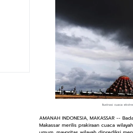
Ilustrasi cuaca eks
AMANAH INDONESIA, MAKASSAR -- Badan 
Makassar merilis prakiraan cuaca wilaya
umum, mayoritas wilayah diprediksi me