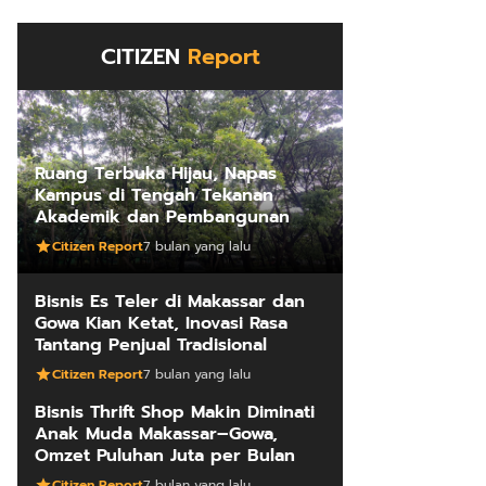
CITIZEN
Report
Ruang Terbuka Hijau, Napas
Kampus di Tengah Tekanan
Akademik dan Pembangunan
Citizen Report
7 bulan yang lalu
Bisnis Es Teler di Makassar dan
Gowa Kian Ketat, Inovasi Rasa
Tantang Penjual Tradisional
Citizen Report
7 bulan yang lalu
Bisnis Thrift Shop Makin Diminati
Anak Muda Makassar–Gowa,
Omzet Puluhan Juta per Bulan
Citizen Report
7 bulan yang lalu